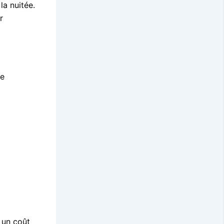
la nuitée.
r
de
 un coût