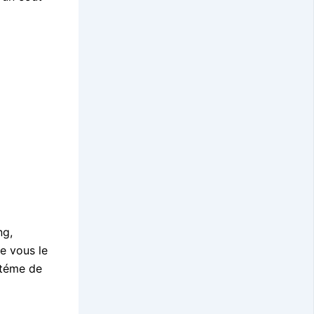
ng,
e vous le
stéme de