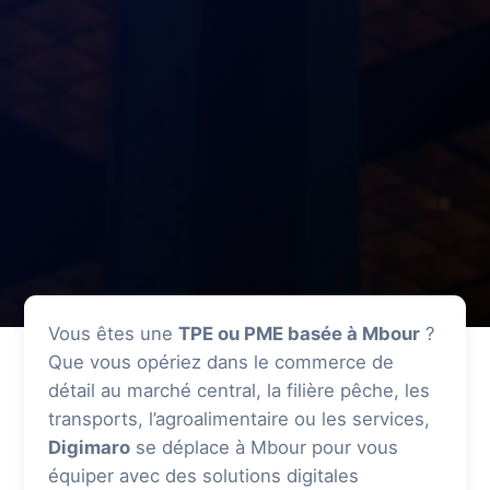
Vous êtes une
TPE ou PME basée à Mbour
?
Que vous opériez dans le commerce de
détail au marché central, la filière pêche, les
transports, l’agroalimentaire ou les services,
Digimaro
se déplace à Mbour pour vous
équiper avec des solutions digitales