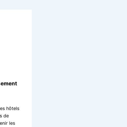
usement
es hôtels
ls de
enir les