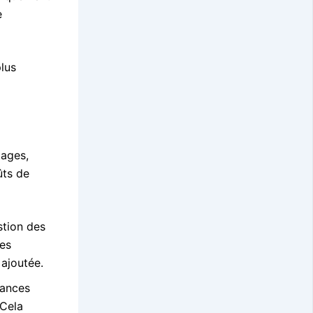
e
plus
tages,
ûts de
stion des
ces
 ajoutée.
nances
 Cela