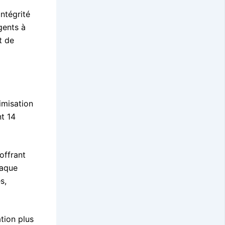
ntégrité
gents à
t de
timisation
nt 14
offrant
haque
s,
tion plus