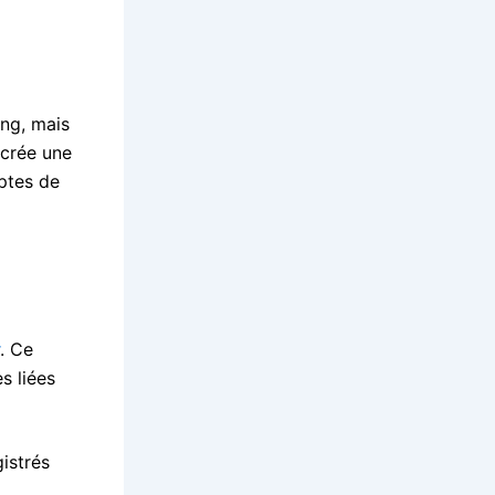
ing, mais
 crée une
ptes de
. Ce
s liées
istrés