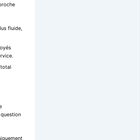
pproche
us fluide,
loyés
rvice.
total
e
 question
uniquement