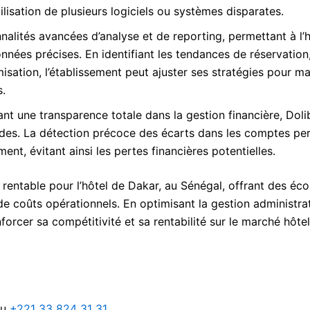
ilisation de plusieurs logiciels ou systèmes disparates.
nalités avancées d’analyse et de reporting, permettant à l’
nées précises. En identifiant les tendances de réservation,
misation, l’établissement peut ajuster ses stratégies pour m
s.
nt une transparence totale dans la gestion financière, Doli
raudes. La détection précoce des écarts dans les comptes pe
nt, évitant ainsi les pertes financières potentielles.
t rentable pour l’hôtel de Dakar, au Sénégal, offrant des é
de coûts opérationnels. En optimisant la gestion administrat
forcer sa compétitivité et sa rentabilité sur le marché hôtel
au
+221 33 824 31 31
.