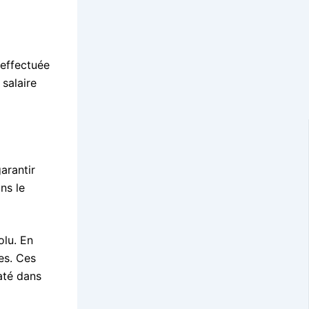
 effectuée
 salaire
arantir
ns le
olu. En
es. Ces
até dans