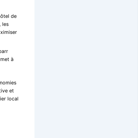
hôtel de
 les
aximiser
barr
rmet à
conomies
ive et
ier local